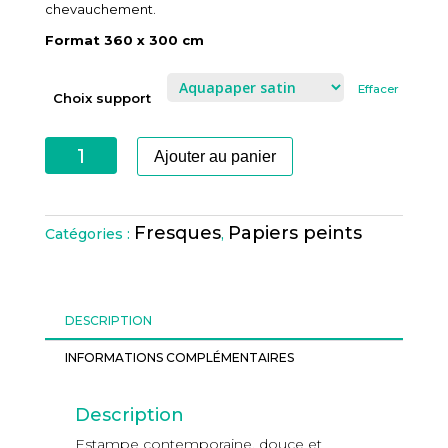
chevauchement.
Format 360 x 300 cm
Effacer
Choix support
quantité
Ajouter au panier
de
WAKE
UP
Fresques
Papiers peints
Catégories :
,
DREAM
DESCRIPTION
INFORMATIONS COMPLÉMENTAIRES
Description
Estampe contemporaine, douce et