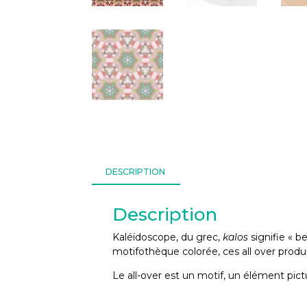
DESCRIPTION
Description
Kaléïdoscope,
du grec,
kalos
signifie « b
motifothèque colorée, ces all over produ
Le all-over est un motif, un élément pictu