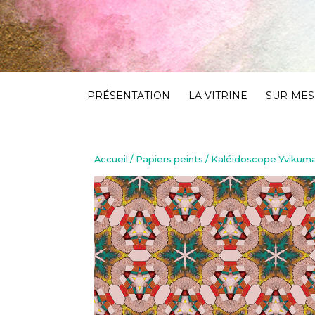
PRÉSENTATION
LA VITRINE
SUR-MESU
Accueil
/
Papiers peints
/ Kaléidoscope Yvikum