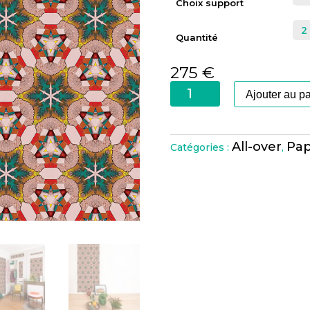
Choix support
Quantité
275
€
quantité
Ajouter au p
de
Kaléidoscope
Yvikuma
All-over
Pap
Catégories :
,
Grenat