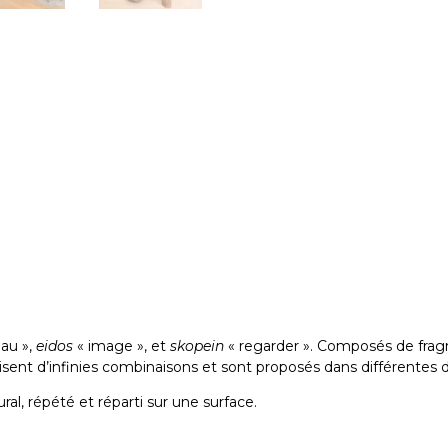
eau »,
eidos
« image », et
skopein
« regarder ». Composés de fra
isent d’infinies combinaisons et sont proposés dans différentes d
ral, répété et réparti sur une surface.