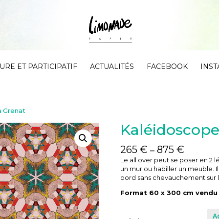
RE ET PARTICIPATIF
ACTUALITÉS
FACEBOOK
INS
a Grenat
Kaléidoscop
265
€
875
€
–
Le all over peut se poser en 2 l
un mur ou habiller un meuble.
I
bord sans chevauchement sur la
Format 60 x 300 cm vendu 