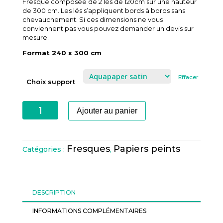
Fresque composée de 2 lés de 120cm sur une hauteur
de 300 cm. Les lés s’appliquent bords à bords sans
chevauchement. Si ces dimensions ne vous
conviennent pas vous pouvez demander un devis sur
mesure.
Format 240 x 300 cm
Effacer
Choix support
quantité
Ajouter au panier
de
SOUS
BOIS
Fresques
Papiers peints
Catégories :
,
DESCRIPTION
INFORMATIONS COMPLÉMENTAIRES