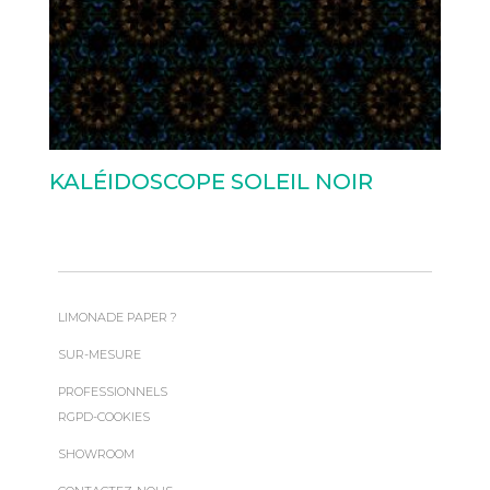
KALÉIDOSCOPE SOLEIL NOIR
LIMONADE PAPER ?
SUR-MESURE
PROFESSIONNELS
RGPD-COOKIES
SHOWROOM