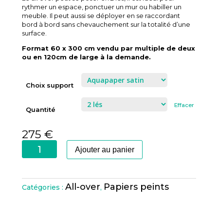
rythmer un espace, ponctuer un mur ou habiller un
meuble. Il peut aussi se déployer en se raccordant
bord à bord sans chevauchement sur la totalité d’une
surface.
Format 60 x 300 cm vendu par multiple de deux
ou en 120cm de large à la demande.
Choix support
Effacer
Quantité
275
€
quantité
Ajouter au panier
de
Kaléidoscope
Agrume
All-over
Papiers peints
Catégories :
,
Orange