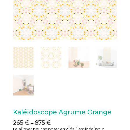
Kaléidoscope Agrume Orange
265
€
875
€
–
Le all over peut se poser en 2 lés, il est idéal pour