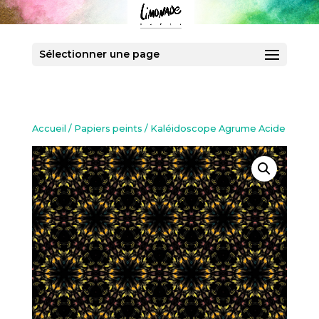
Sélectionner une page
Accueil
/
Papiers peints
/ Kaléidoscope Agrume Acide